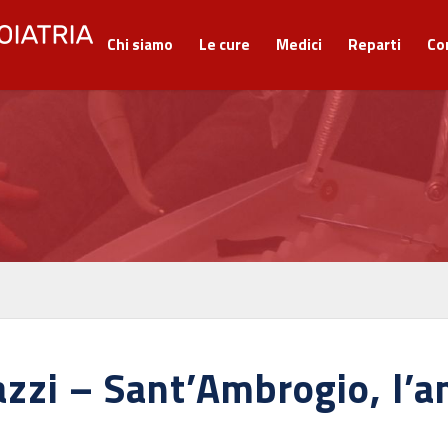
Chi siamo
Le cure
Medici
Reparti
Co
zzi – Sant’Ambrogio, l’am