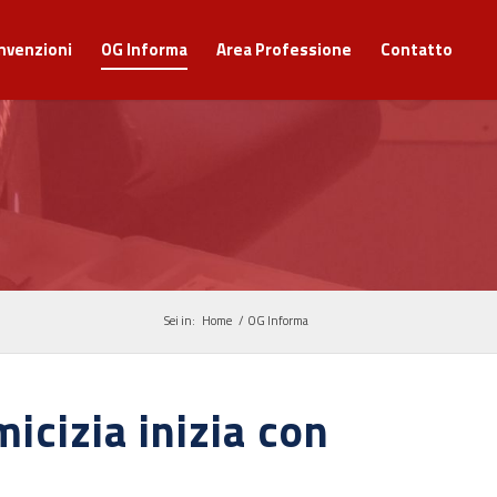
nvenzioni
OG Informa
Area Professione
Contatto
Sei in:
Home
/
OG Informa
icizia inizia con